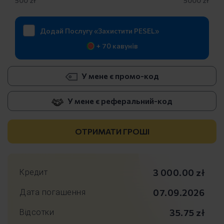
500 zł
5000 zł
Додай Послугу «Захистити PESEL»
+ 70 кавунів
У мене є промо-код
У мене є реферальний-код
ОТРИМАТИ ГРОШІ
3 000.00 zł
Кредит
07.09.2026
Дата погашення
35.75 zł
Відсотки