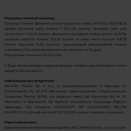
Репрезентативний приклад:
Приклад Позики: фактична річна процентна ставка (RRSO): 297,46% за
умови: загальна сума позики 1 000,00 злотих; загальна сума для
погашення 1 120,10 злотих; фіксована процентна ставка річних 14,50%;
загальна вартість позики 120,10 злотих (у тому числі: комісія 108,18
злотих, відсотки 11,92 злотих); одноразовий реєстраційний внесок
становить 1,00 злотих (повертається); контракт на 30 днів.
Розрахунок станом на 05.03.2026.
У будь-якому випадку надання кредиту залежить від позитивної оцінки
кредитоспроможності.
Інформація про кредитора:
MILOAN Polska Sp. z o.o. із місцезнаходженням у Варшаві, ul.
Domaniewska 45, 02-672 Warszawa; зареєстрований у Національному
Cудовому Реєстрі (KRS), що ведеться через
Sąd Rejonowy dla M. St.
Warszawy w Warszawie
,
XIII Wydział Gospodarczy Krajowego Rejestru
Sądowego
, під номером 0000613477; NIP 5223060869; REGON
364236137. Статутний капітал 8 192 600,00 злотих, повністю сплачений.
Персональні дані:
Адміністратором персональних даних є MILOAN Polska Sp. z o.o. зі штаб-