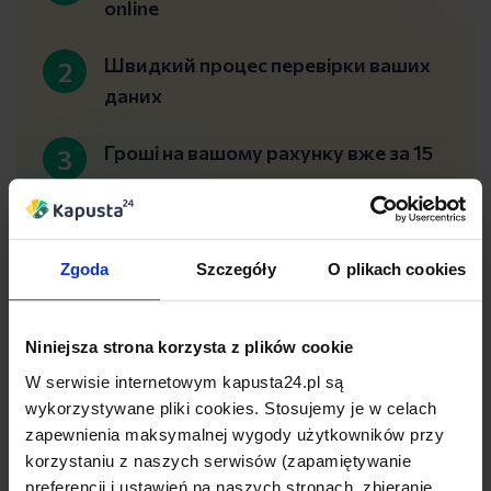
online
Швидкий процес перевірки ваших
даних
Гроші на вашому рахунку вже за 15
хвилин
Zgoda
Szczegóły
O plikach cookies
Niniejsza strona korzysta z plików cookie
Переваги для наших клієнтів
W serwisie internetowym kapusta24.pl są
wykorzystywane pliki cookies. Stosujemy je w celach
Швидкий онлайн-процес, без зайвих
zapewnienia maksymalnej wygody użytkowników przy
формальностей та документів. Ви можете
korzystaniu z naszych serwisów (zapamiętywanie
preferencji i ustawień na naszych stronach, zbieranie
все зробити, не виходячи з дому.