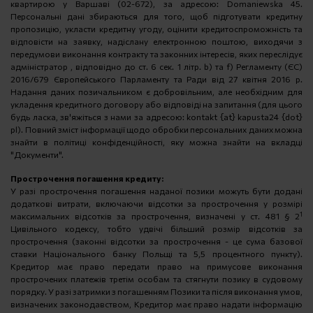
квартирою у Варшаві (02-672), за адресою: Domaniewska 45.
Персональні дані збираються для того, щоб підготувати кредитну
пропозицію, укласти кредитну угоду, оцінити кредитоспроможність та
відповісти на заявку, надіслану електронною поштою, виходячи з
передумови виконання контракту та законних інтересів, яких переслідує
адміністратор , відповідно до ст. 6 сек. 1 літр. b) та f) Регламенту (ЄС)
2016/679 Європейського Парламенту та Ради від 27 квітня 2016 р.
Надання даних позичальником є ​​добровільним, але необхідним для
укладення кредитного договору або відповіді на запитання (для цього
будь ласка, зв'яжіться з нами за адресою: kontakt {at} kapusta24 {dot}
pl). Повний зміст інформації щодо обробки персональних даних можна
знайти в політиці конфіденційності, яку можна знайти на вкладці
"Документи".
Прострочення погашення кредиту:
У разі прострочення погашення наданої позики можуть бути додані
додаткові витрати, включаючи відсотки за прострочення у розмірі
1
максимальних відсотків за прострочення, визначені у ст.
481 § 2
Цивільного кодексу, тобто удвічі більший розмір відсотків за
прострочення (законні відсотки за прострочення - це сума базової
ставки Національного банку Польщі та 5,5 процентного пункту).
Кредитор має право передати право на примусове виконання
прострочених платежів третім особам та стягнути позику в судовому
порядку. У разі затримки з погашенням Позики та після виконання умов,
визначених законодавством, Кредитор має право надати інформацію