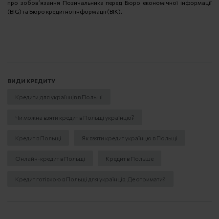
про зобов’язання Позичальника перед Бюро економічної інформації
(BIG) та Бюро кредитної інформації (BIK).
ВИДИ КРЕДИТУ
Кредити для українців в Польщі
Чи можна взяти кредит в Польщі українцю?
Кредит в Польщі
Як взяти кредит українцю в Польщі
Онлайн-кредит в Польщі
Кредит в Польше
Кредит готівкою в Польщі для українців. Де отримати?